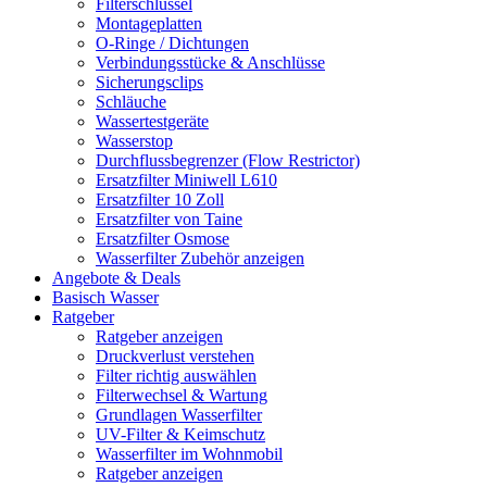
Filterschlüssel
Montageplatten
O-Ringe / Dichtungen
Verbindungsstücke & Anschlüsse
Sicherungsclips
Schläuche
Wassertestgeräte
Wasserstop
Durchflussbegrenzer (Flow Restrictor)
Ersatzfilter Miniwell L610
Ersatzfilter 10 Zoll
Ersatzfilter von Taine
Ersatzfilter Osmose
Wasserfilter Zubehör anzeigen
Angebote & Deals
Basisch Wasser
Ratgeber
Ratgeber anzeigen
Druckverlust verstehen
Filter richtig auswählen
Filterwechsel & Wartung
Grundlagen Wasserfilter
UV-Filter & Keimschutz
Wasserfilter im Wohnmobil
Ratgeber anzeigen