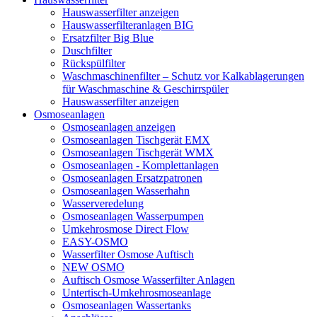
Hauswasserfilter anzeigen
Hauswasserfilteranlagen BIG
Ersatzfilter Big Blue
Duschfilter
Rückspülfilter
Waschmaschinenfilter – Schutz vor Kalkablagerungen
für Waschmaschine & Geschirrspüler
Hauswasserfilter anzeigen
Osmoseanlagen
Osmoseanlagen anzeigen
Osmoseanlagen Tischgerät EMX
Osmoseanlagen Tischgerät WMX
Osmoseanlagen - Komplettanlagen
Osmoseanlagen Ersatzpatronen
Osmoseanlagen Wasserhahn
Wasserveredelung
Osmoseanlagen Wasserpumpen
Umkehrosmose Direct Flow
EASY-OSMO
Wasserfilter Osmose Auftisch
NEW OSMO
Auftisch Osmose Wasserfilter Anlagen
Untertisch-Umkehrosmoseanlage
Osmoseanlagen Wassertanks