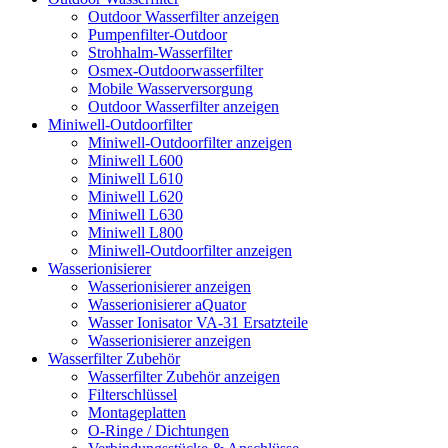
Outdoor Wasserfilter anzeigen
Pumpenfilter-Outdoor
Strohhalm-Wasserfilter
Osmex-Outdoorwasserfilter
Mobile Wasserversorgung
Outdoor Wasserfilter anzeigen
Miniwell-Outdoorfilter
Miniwell-Outdoorfilter anzeigen
Miniwell L600
Miniwell L610
Miniwell L620
Miniwell L630
Miniwell L800
Miniwell-Outdoorfilter anzeigen
Wasserionisierer
Wasserionisierer anzeigen
Wasserionisierer aQuator
Wasser Ionisator VA-31 Ersatzteile
Wasserionisierer anzeigen
Wasserfilter Zubehör
Wasserfilter Zubehör anzeigen
Filterschlüssel
Montageplatten
O-Ringe / Dichtungen