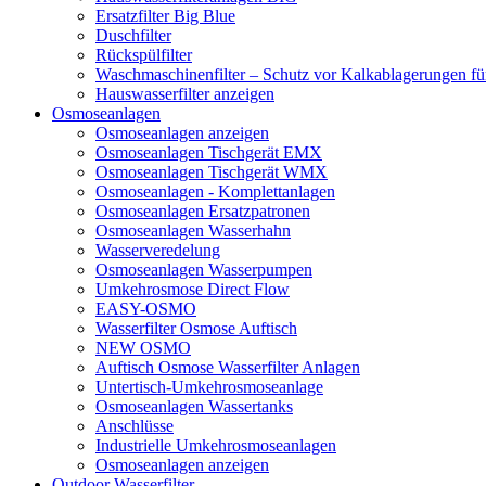
Ersatzfilter Big Blue
Duschfilter
Rückspülfilter
Waschmaschinenfilter – Schutz vor Kalkablagerungen f
Hauswasserfilter anzeigen
Osmoseanlagen
Osmoseanlagen anzeigen
Osmoseanlagen Tischgerät EMX
Osmoseanlagen Tischgerät WMX
Osmoseanlagen - Komplettanlagen
Osmoseanlagen Ersatzpatronen
Osmoseanlagen Wasserhahn
Wasserveredelung
Osmoseanlagen Wasserpumpen
Umkehrosmose Direct Flow
EASY-OSMO
Wasserfilter Osmose Auftisch
NEW OSMO
Auftisch Osmose Wasserfilter Anlagen
Untertisch-Umkehrosmoseanlage
Osmoseanlagen Wassertanks
Anschlüsse
Industrielle Umkehrosmoseanlagen
Osmoseanlagen anzeigen
Outdoor Wasserfilter