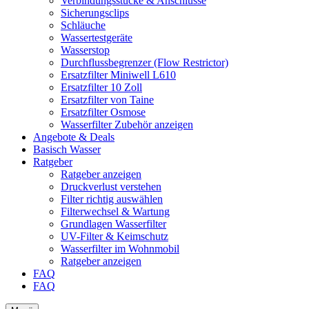
Verbindungsstücke & Anschlüsse
Sicherungsclips
Schläuche
Wassertestgeräte
Wasserstop
Durchflussbegrenzer (Flow Restrictor)
Ersatzfilter Miniwell L610
Ersatzfilter 10 Zoll
Ersatzfilter von Taine
Ersatzfilter Osmose
Wasserfilter Zubehör anzeigen
Angebote & Deals
Basisch Wasser
Ratgeber
Ratgeber anzeigen
Druckverlust verstehen
Filter richtig auswählen
Filterwechsel & Wartung
Grundlagen Wasserfilter
UV-Filter & Keimschutz
Wasserfilter im Wohnmobil
Ratgeber anzeigen
FAQ
FAQ