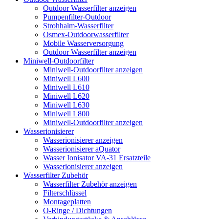
Outdoor Wasserfilter anzeigen
Pumpenfilter-Outdoor
Strohhalm-Wasserfilter
Osmex-Outdoorwasserfilter
Mobile Wasserversorgung
Outdoor Wasserfilter anzeigen
Miniwell-Outdoorfilter
Miniwell-Outdoorfilter anzeigen
Miniwell L600
Miniwell L610
Miniwell L620
Miniwell L630
Miniwell L800
Miniwell-Outdoorfilter anzeigen
Wasserionisierer
Wasserionisierer anzeigen
Wasserionisierer aQuator
Wasser Ionisator VA-31 Ersatzteile
Wasserionisierer anzeigen
Wasserfilter Zubehör
Wasserfilter Zubehör anzeigen
Filterschlüssel
Montageplatten
O-Ringe / Dichtungen