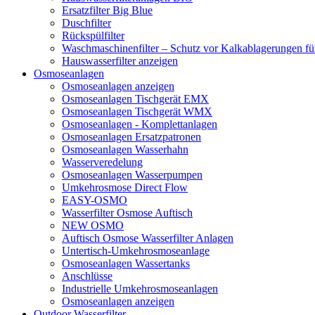
Ersatzfilter Big Blue
Duschfilter
Rückspülfilter
Waschmaschinenfilter – Schutz vor Kalkablagerungen f
Hauswasserfilter anzeigen
Osmoseanlagen
Osmoseanlagen anzeigen
Osmoseanlagen Tischgerät EMX
Osmoseanlagen Tischgerät WMX
Osmoseanlagen - Komplettanlagen
Osmoseanlagen Ersatzpatronen
Osmoseanlagen Wasserhahn
Wasserveredelung
Osmoseanlagen Wasserpumpen
Umkehrosmose Direct Flow
EASY-OSMO
Wasserfilter Osmose Auftisch
NEW OSMO
Auftisch Osmose Wasserfilter Anlagen
Untertisch-Umkehrosmoseanlage
Osmoseanlagen Wassertanks
Anschlüsse
Industrielle Umkehrosmoseanlagen
Osmoseanlagen anzeigen
Outdoor Wasserfilter