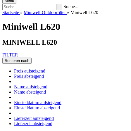
Menü
Suche...
Startseite
»
Miniwell-Outdoorfilter
»
Miniwell L620
Miniwell L620
MINIWELL L620
FILTER
Sortieren nach
Preis aufsteigend
Preis absteigend
Name aufsteigend
Name absteigend
Einstelldatum aufsteigend
Einstelldatum absteigend
Lieferzeit aufsteigend
Lieferzeit absteigend