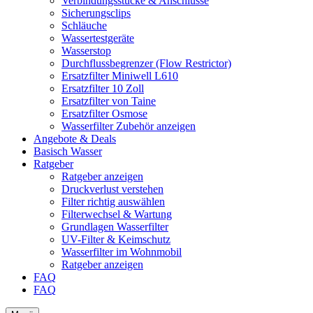
Verbindungsstücke & Anschlüsse
Sicherungsclips
Schläuche
Wassertestgeräte
Wasserstop
Durchflussbegrenzer (Flow Restrictor)
Ersatzfilter Miniwell L610
Ersatzfilter 10 Zoll
Ersatzfilter von Taine
Ersatzfilter Osmose
Wasserfilter Zubehör anzeigen
Angebote & Deals
Basisch Wasser
Ratgeber
Ratgeber anzeigen
Druckverlust verstehen
Filter richtig auswählen
Filterwechsel & Wartung
Grundlagen Wasserfilter
UV-Filter & Keimschutz
Wasserfilter im Wohnmobil
Ratgeber anzeigen
FAQ
FAQ