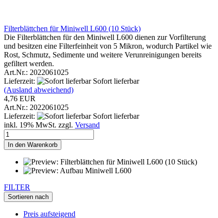
1
1
bis
8
(von insgesamt
8
)
Kategorien
Wasserfilter
Hauswasserfilter
Osmoseanlagen
Outdoor Wasserfilter
Miniwell-Outdoorfilter
Wasserionisierer
Wasserfilter Zubehör
Angebote & Deals
Basisch Wasser
Ratgeber
Service
Info
Häufig gestellte Fragen (FAQ)
Versand- und Lieferbedingungen
Rückgabe / Reklamation
Zahlungsbedingungen
Bestseller