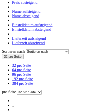
Outdoor Strohhalm Wasserfilter MINIWELL L600 (0,05
Mikron) entfernt Viren und Bakterien
Ab nur 29,00 EUR
Filterbeutel Ultraleicht 1Micron zur Vorfilterung
Nur 27,50 EUR
Neue Artikel
Wellness Duschfilter Pro – Für weicheres, reineres Wasser
29,00 EUR
Newsletter abonnieren
Profitieren Sie von exklusiven Angeboten und Neuigkeiten!