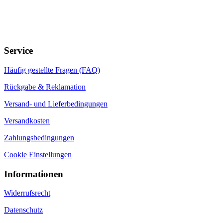
Produkt-Infos
Arten von Osmoseanlagen
Kauf einer Osmoseanlage
Preis einer Osmoseanlagen
Keimsperren in Osmoseanlagen
Osmosewasser
Wasserfilter
Online-Shop
by Gambio.de © 2026