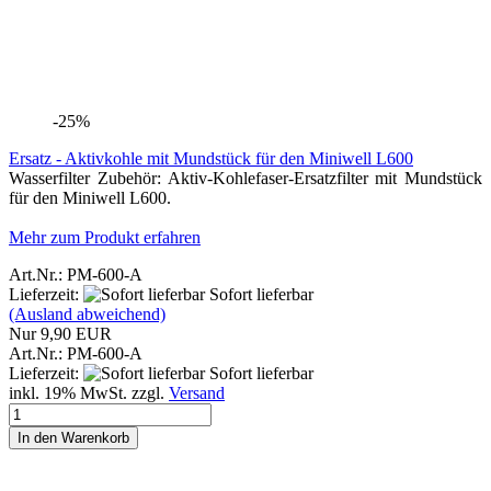
Filterblättchen für Miniwell L600 (10 Stück)
Die Filterblättchen für den Miniwell L600 dienen zur Vorfilterung
und besitzen eine Filterfeinheit von 5 Mikron, wodurch Partikel wie
Rost, Schmutz, Sedimente und weitere Verunreinigungen bereits
gefiltert werden.
Art.Nr.: 2022061025
Lieferzeit:
Sofort lieferbar
(Ausland abweichend)
4,76 EUR
Art.Nr.: 2022061025
Lieferzeit:
Sofort lieferbar
inkl. 19% MwSt. zzgl.
Versand
In den Warenkorb
FILTER