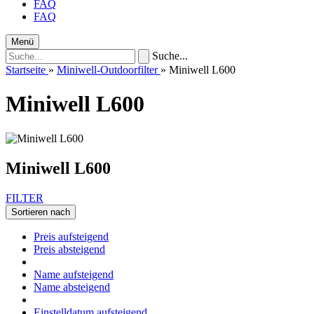
FAQ
FAQ
Menü
Suche...
Startseite
»
Miniwell-Outdoorfilter
»
Miniwell L600
Miniwell L600
Miniwell L600
FILTER
Sortieren nach
Preis aufsteigend
Preis absteigend
Name aufsteigend
Name absteigend
Einstelldatum aufsteigend