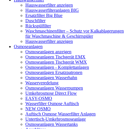
Hauswasserfilter anzeigen
Hauswasserfilteranlagen BIG
Ersatzfilter Big Blue
Duschfilter
Rückspülfilter
Waschmaschinenfilter – Schutz vor Kalkablagerungen
für Waschmaschine & Geschirrspüler
Hauswasserfilter anzeigen
Osmoseanlagen
Osmoseanlagen anzeigen
Osmoseanlagen Tischgerät EMX
Osmoseanlagen Tischgerät WMX
Osmoseanlagen - Komplettanlagen
Osmoseanlagen Ersatzpatronen
Osmoseanlagen Wasserhahn
Wasserveredelung
Osmoseanlagen Wasserpumpen
Umkehrosmose Direct Flow
EASY-OSMO
Wasserfilter Osmose Auftisch
NEW OSMO
Auftisch Osmose Wasserfilter Anlagen
Untertisch-Umkehrosmoseanlage
Osmoseanlagen Wassertanks