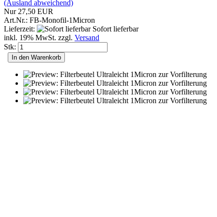
(Ausland abweichend)
Nur 27,50 EUR
Art.Nr.: FB-Monofil-1Micron
Lieferzeit:
Sofort lieferbar
inkl. 19% MwSt. zzgl.
Versand
Stk:
In den Warenkorb
-35%
Ersatz - Membrane für den Miniwell L600
Wasserfilter Zubehör: Ersatz-Membrane der Ultrafiltration-
Hohlfaser-Membran für den Miniwell L600.
Mehr zum Produkt erfahren
Art.Nr.: PM-600-005
Lieferzeit:
Sofort lieferbar
(Ausland abweichend)