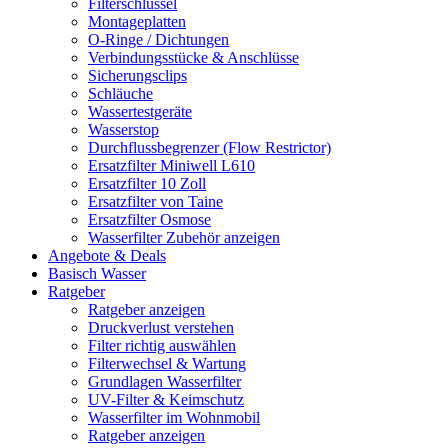
Filterschlüssel
Montageplatten
O-Ringe / Dichtungen
Verbindungsstücke & Anschlüsse
Sicherungsclips
Schläuche
Wassertestgeräte
Wasserstop
Durchflussbegrenzer (Flow Restrictor)
Ersatzfilter Miniwell L610
Ersatzfilter 10 Zoll
Ersatzfilter von Taine
Ersatzfilter Osmose
Wasserfilter Zubehör anzeigen
Angebote & Deals
Basisch Wasser
Ratgeber
Ratgeber anzeigen
Druckverlust verstehen
Filter richtig auswählen
Filterwechsel & Wartung
Grundlagen Wasserfilter
UV-Filter & Keimschutz
Wasserfilter im Wohnmobil
Ratgeber anzeigen