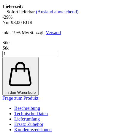
Beschreibung
Schwerkraft-Wasserfilter System
OSMEX SWS (Gravitationsfiltersystem)
Das Schwerkraft-Wasserfilter System OSMEX SWS ist einfach und
schnell zu installieren, arbeitet ohne Strom und nutzt die natürliche
Schwerkraft, um das Wasser durch einen Keramikfilter zu leiten.
Das unbehandelte Wasser wird im oberen Behälter eingefüllt und
fließt langsam durch die feinen Poren des Keramikfilters in den
unteren Behälter. Dabei werden Schwebstoffe, pathogene Bakterien
(z.B. E. coli, Cholera) und Protozonen (wie Cryptosporidium und
Giarda) mit einer Effizienz von 99,99 % bei einer Porengröße von
0,2 Mikron entfernt. Das gefilterte Wasser wird dann im unteren
Behälter gesammelt und kann über den integrierten Dosierhahn
einfach entnommen werden.
Da das System ohne Strom funktioniert, ist es besonders zuverlässig
und unabhängig einsetzbar, selbst in abgelegenen Gebieten. Das
OSMEX SWS Schwerkraft-Wasserfiltersystem ist die ideale Lösung
für eine schnelle und unkomplizierte Wasseraufbereitung. Perfekt
geeignet für Outdoor-Abenteuer, Camping oder den Einsatz in
Notfallsituationen.