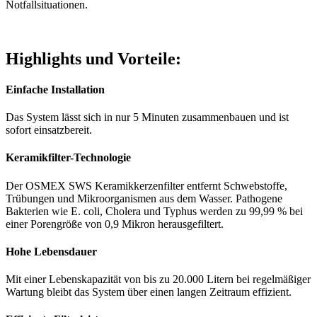
Das System liefert eine Filterleistung von über 1,1 Litern pro
Stunde, ideal für den täglichen Gebrauch und größere
Wassermengen.
Umfangreiches Zubehör
Enthält 2 lebensmittelechte Polypropylen-Behälter, 2
Keramikkerzenfilter, Gummidichtungsscheiben, Kunststoff-
Flügelmuttern, einen Dosierhahn, Reinigungsschwamm, Prüflehre
und eine bebilderte Gebrauchsanweisung in Deutsch und Englisch.
Im Rahmen der Empfehlungen des
Zivilschutzkonzepts der Bundesregierung
geeignet als Wasserfilter zur Krisenvorsorge
für Katastrophenfälle und Notfallsituationen.
Übersicht
Produktbeschreibung
Die technischen Daten
Der Lieferumfang
Das Ersatz-Zubehör