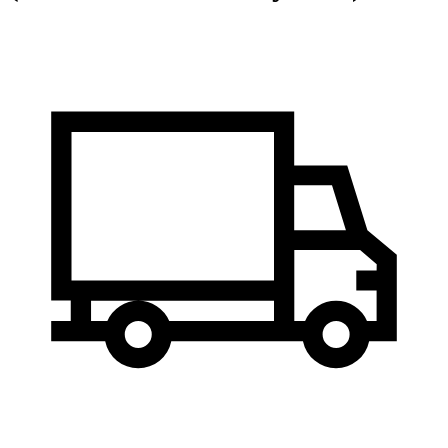
Lieferzeit:
Sofort lieferbar
(Ausland abweichend)
-29%
Nur 98,00 EUR
inkl. 19% MwSt. zzgl.
Versand
Stk:
Stk
In den Warenkorb
Frage zum Produkt
Beschreibung
Technische Daten
Lieferumfang
Ersatz-Zubehör
Kundenrezensionen