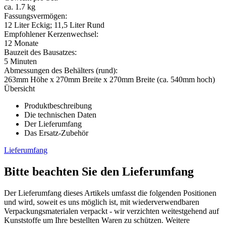
und Versandbedingungen
entnehmen.
2x
lebensmittelechte PP Polypropylen Behälter mit flachen
Schnappdeckeln
2x
Keramikkerzenfilter
2x
schwarze Gummidichtungsscheiben
2x
schwarze Kunststoff-Flügelmuttern
1x
Kunststoff-Dosierhahn (mit Kunststoff-Gewindemutter und
Gummischeibe)
1x
Reinigungsschwamm
1x
Prüflehre Verschleiß
1x
bebilderte Gebrauchsanweisung mit Beschreibung Deutsch &
Englisch
Übersicht
Produktbeschreibung
Die technischen Daten