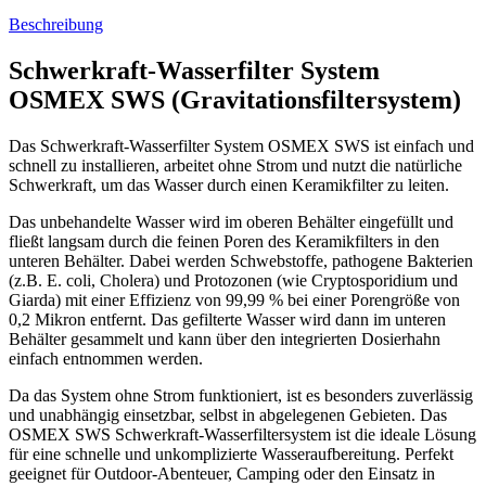
Highlights und Vorteile:
Einfache Installation
Das System lässt sich in nur 5 Minuten zusammenbauen und ist
sofort einsatzbereit.
Keramikfilter-Technologie
Der OSMEX SWS Keramikkerzenfilter entfernt Schwebstoffe,
Trübungen und Mikroorganismen aus dem Wasser. Pathogene
Bakterien wie E. coli, Cholera und Typhus werden zu 99,99 % bei
einer Porengröße von 0,9 Mikron herausgefiltert.
Hohe Lebensdauer
Mit einer Lebenskapazität von bis zu 20.000 Litern bei regelmäßiger
Wartung bleibt das System über einen langen Zeitraum effizient.
Effiziente Filterleistung