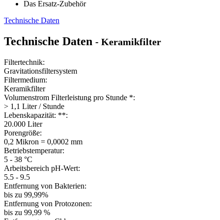
> 96 %
Entfernung von Schwermetallen:
> 80 %
Filtergröße:
7" x 2"
Gewindedurchmesser:
12,21 mm
Gewindelänge:
24,00 mm
Einführzapfen:
10,00 mm
Anmerkung Filterleistung: *
gilt für den ersten Liter bei max. Füllhöhe, Neuem Filter, Rundem
Behälter
Anmerkung Lebenskapazität **
Bei regelmäßiger Wartung
Technische Daten
- Gravitationsfiltersystem
Gewicht pro Set:
ca. 1.7 kg