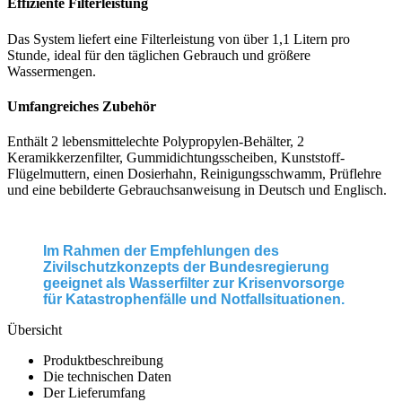
Technische Daten
Technische Daten
- Keramikfilter
Filtertechnik:
Gravitationsfiltersystem
Filtermedium:
Keramikfilter
Volumenstrom Filterleistung pro Stunde *:
> 1,1 Liter / Stunde
Lebenskapazität: **:
20.000 Liter
Porengröße:
0,2 Mikron = 0,0002 mm
Betriebstemperatur:
5 - 38 °C
Arbeitsbereich pH-Wert:
5.5 - 9.5
Entfernung von Bakterien:
bis zu 99,99%
Entfernung von Protozonen:
bis zu 99,99 %
Entfernung von Chlor: