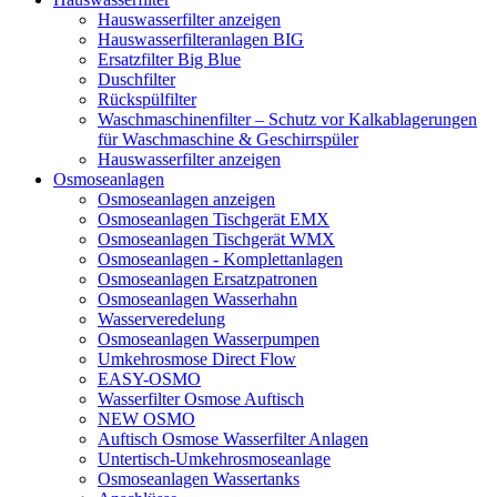
Hauswasserfilter anzeigen
Hauswasserfilteranlagen BIG
Ersatzfilter Big Blue
Duschfilter
Rückspülfilter
Waschmaschinenfilter – Schutz vor Kalkablagerungen
für Waschmaschine & Geschirrspüler
Hauswasserfilter anzeigen
Osmoseanlagen
Osmoseanlagen anzeigen
Osmoseanlagen Tischgerät EMX
Osmoseanlagen Tischgerät WMX
Osmoseanlagen - Komplettanlagen
Osmoseanlagen Ersatzpatronen
Osmoseanlagen Wasserhahn
Wasserveredelung
Osmoseanlagen Wasserpumpen
Umkehrosmose Direct Flow
EASY-OSMO
Wasserfilter Osmose Auftisch
NEW OSMO
Auftisch Osmose Wasserfilter Anlagen
Untertisch-Umkehrosmoseanlage
Osmoseanlagen Wassertanks