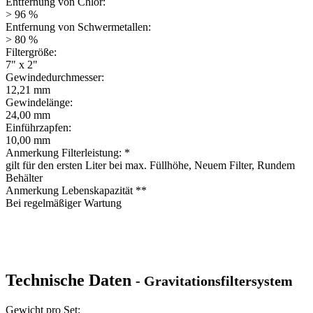
Fassungsvermögen:
12 Liter Eckig; 11,5 Liter Rund
Empfohlener Kerzenwechsel:
12 Monate
Bauzeit des Bausatzes:
5 Minuten
Abmessungen des Behälters (rund):
263mm Höhe x 270mm Breite x 270mm Breite (ca. 540mm hoch)
Übersicht
Produktbeschreibung
Die technischen Daten
Der Lieferumfang
Das Ersatz-Zubehör
Lieferumfang
Bitte beachten Sie den Lieferumfang
Der Lieferumfang dieses Artikels umfasst die folgenden Positionen
und wird, soweit es uns möglich ist, mit wiederverwendbaren
Verpackungsmaterialen verpackt - wir verzichten weitestgehend auf
Kunststoffe um Ihre bestellten Waren zu schützen. Weitere
Informationen zur Versendung Ihrer Ware können Sie den
Liefer-