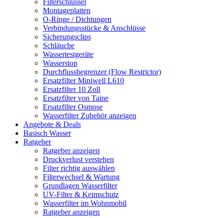
Filterschlüssel
Montageplatten
O-Ringe / Dichtungen
Verbindungsstücke & Anschlüsse
Sicherungsclips
Schläuche
Wassertestgeräte
Wasserstop
Durchflussbegrenzer (Flow Restrictor)
Ersatzfilter Miniwell L610
Ersatzfilter 10 Zoll
Ersatzfilter von Taine
Ersatzfilter Osmose
Wasserfilter Zubehör anzeigen
Angebote & Deals
Basisch Wasser
Ratgeber
Ratgeber anzeigen
Druckverlust verstehen
Filter richtig auswählen
Filterwechsel & Wartung
Grundlagen Wasserfilter
UV-Filter & Keimschutz
Wasserfilter im Wohnmobil
Ratgeber anzeigen