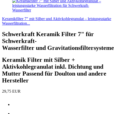
Wasserfilter
Hauswasserfilter
Osmoseanlagen
Outdoor Wasserfilter
Miniwell-Outdoorfilter
Wasserionisierer
Wasserfilter Zubehör
Angebote & Deals
Basisch Wasser
Ratgeber
Service
Info
Newsletter abonnieren
Profitieren Sie von exklusiven Angeboten und Neuigkeiten!