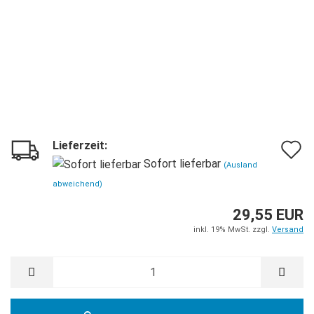
Lieferzeit:
A
Sofort lieferbar
(Ausland
d
abweichend)
M
29,55 EUR
inkl. 19% MwSt. zzgl.
Versand