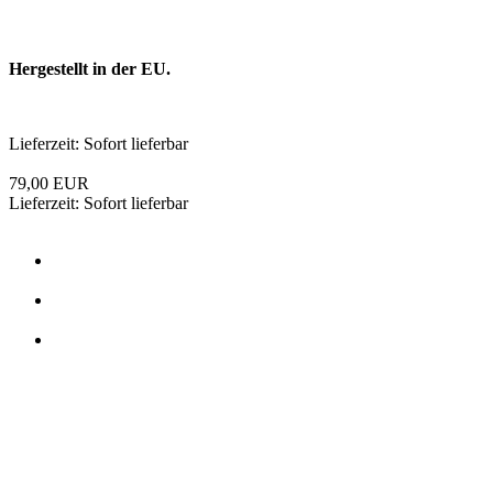
Edelstahl Filtergehäuse | 20 Zoll BIG | 1 Zoll IG BSP
Das 20" Zoll Big Filtergehäuse bestehen aus hochwertigem 304
Edelstahl, einer abgeschliffenen Oberfläche und sind durch ihre
kompakte Bauart bestens für beengte Einbauverhältnisse geeignet.