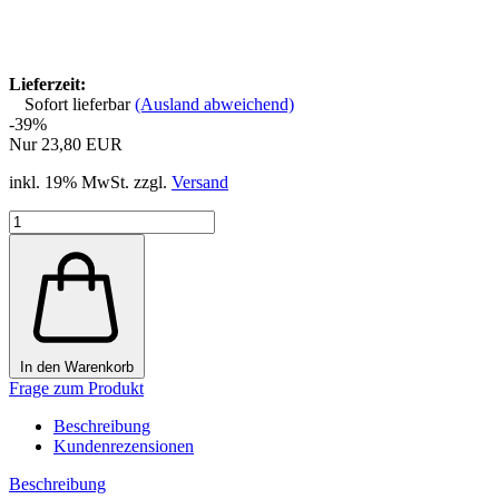
Kunststoff Filterkartusche weiß Universell 20 Zoll Big zum
Befüllen
Wasserfilterkartusche ( Leerkartusche) aus Kunststoff Größe
20 Zoll x 4 1/2 Zoll mit einem PP Kern 10mcr im Inneren.
Die Leerkartusche ist aus Kunststoff mit einem abnehmbaren
Boden, man kann sie mit einem gewünschten Medium
befüllen wie z.B. Aktivkohlegranulat, Sand usw.
Technische Daten:
Eigenschafft
Einhet
Filtergröße:
20x 4 ½ Zoll
Abmessungen (Länge x
500 mm x 110mm
Durchmesser):
Filterkern
10mcr
Aktivkohlegranulat, Sand,
Medium zum Befüllen:
Resin usw