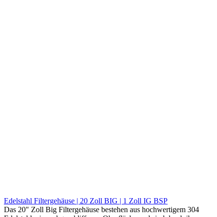
Somit sind die Filtergehäuse zur Wandmontage oder auch als
Untertischfilter einsetzbar und können ganz individuell mit den
erforderlichen Filterpatrone(n) bestückt werden.
Lieferzeit: Sofort lieferbar
229,50 EUR
Lieferzeit: Sofort lieferbar