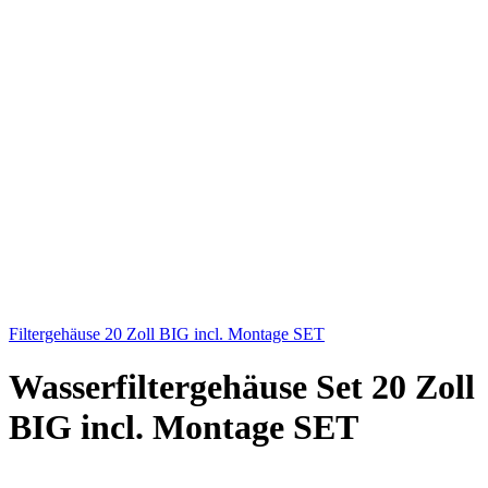
Gewinde 1" IG ( Kunststoff)
Entlüftungsventil
Montage Set
Passend für alle 20 Zoll BIG Standard Filterkartuschen
20 Zoll BIG Filtergehäuse Gewinde 1 Zoll
Die Gehäuse dieser Serie können einzeln oder in Reihen montiert
werden.
Die Gehäuse dieser Serie sind mit einer breiten Palette der auf dem
Markt erhältlichen Sediment-,
Spezial- und Kohlekartuschen 20” BIG kompatibel.
Die Gehäuse können in Sets optional mit Entlüftern,
Montageplatten, Schlüsseln oder Kartuschen ausgestattetwerden.