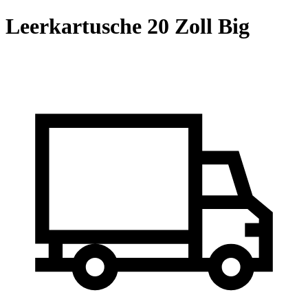
Lieferzeit:
Sofort lieferbar
(Ausland abweichend)
-39%
Nur 23,80 EUR
inkl. 19% MwSt. zzgl.
Versand
In den Warenkorb
Frage zum Produkt
Beschreibung
Kundenrezensionen
Beschreibung
Leerkartusche 20 Zoll Big