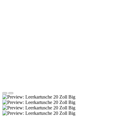
Wasserfilter-Experten
(Art.Nr.:
202004634
)