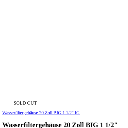
Gewinde 1 1/2" IG ( Kunststoff)
Entlüftungsventil
Passend für alle 20 Zoll BIG Standard Filterkartuschen
Die Gehäuse dieser Serie können einzeln oder in Reihen montiert
werden und sind mit einer breiten Palette der auf dem Markt
erhältlichen Sediment-, Spezial- und Kohlekartuschen 20” BIG
kompatibel.
Hergestellt in der EU.
Lieferzeit: Sofort lieferbar
59,50 EUR
Lieferzeit: Sofort lieferbar