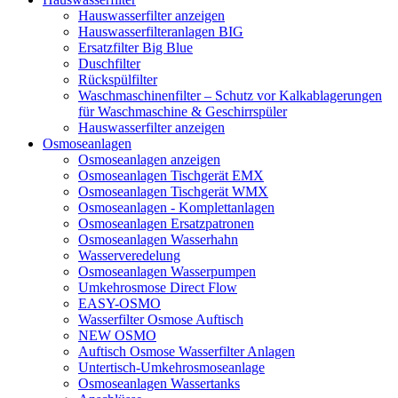
Hauswasserfilter anzeigen
Hauswasserfilteranlagen BIG
Ersatzfilter Big Blue
Duschfilter
Rückspülfilter
Waschmaschinenfilter – Schutz vor Kalkablagerungen
für Waschmaschine & Geschirrspüler
Hauswasserfilter anzeigen
Osmoseanlagen
Osmoseanlagen anzeigen
Osmoseanlagen Tischgerät EMX
Osmoseanlagen Tischgerät WMX
Osmoseanlagen - Komplettanlagen
Osmoseanlagen Ersatzpatronen
Osmoseanlagen Wasserhahn
Wasserveredelung
Osmoseanlagen Wasserpumpen
Umkehrosmose Direct Flow
EASY-OSMO
Wasserfilter Osmose Auftisch
NEW OSMO
Auftisch Osmose Wasserfilter Anlagen
Untertisch-Umkehrosmoseanlage
Osmoseanlagen Wassertanks