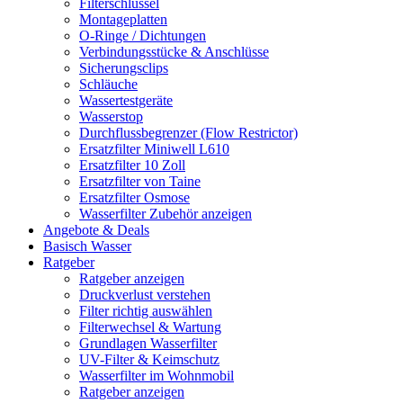
Filterschlüssel
Montageplatten
O-Ringe / Dichtungen
Verbindungsstücke & Anschlüsse
Sicherungsclips
Schläuche
Wassertestgeräte
Wasserstop
Durchflussbegrenzer (Flow Restrictor)
Ersatzfilter Miniwell L610
Ersatzfilter 10 Zoll
Ersatzfilter von Taine
Ersatzfilter Osmose
Wasserfilter Zubehör anzeigen
Angebote & Deals
Basisch Wasser
Ratgeber
Ratgeber anzeigen
Druckverlust verstehen
Filter richtig auswählen
Filterwechsel & Wartung
Grundlagen Wasserfilter
UV-Filter & Keimschutz
Wasserfilter im Wohnmobil
Ratgeber anzeigen