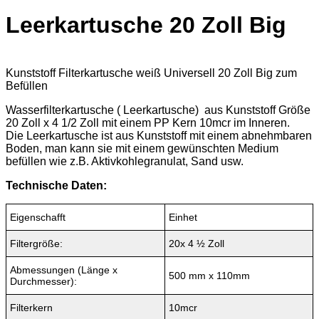
Maximale Arbeitstemperatur:
45 Grad
Leergewicht:
0,56 kg
Material:
Kunststoff
Anwendungsgebiete:
Chemische Industrie
Pharmazeutische Industrie
Kosmetische Industrie
Oberflächenbehandlung
Film- und Fotoindustrie
Getränke- und Lebensmittelindustrie
Elektronikindustrie
Farben- und Lackindustrie
Petrochemie
Labortechnik
Lieferumfang:
• Filter