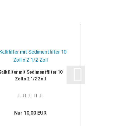
Kalkfilter mit Sedimentfilter 10
Sedimentfilter WF | 
Zoll x 2 1/2 Zoll
verschiedenen F
Nur 10,00 EUR
ab 5,95 