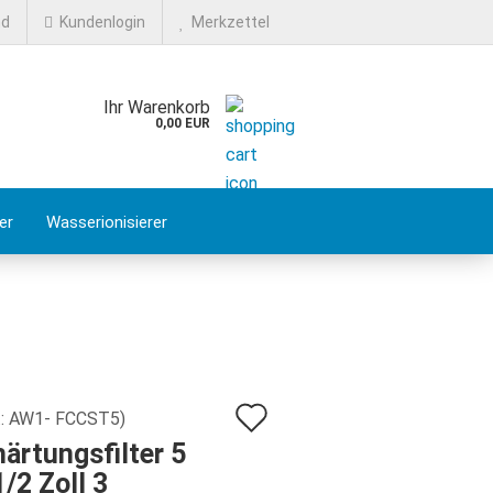
nd
Kundenlogin
Merkzettel
Ihr Warenkorb
0,00 EUR
er
Wasserionisierer
FAQ
Auf
.:
AW1- FCCST5
)
ärtungsfilter 5
den
1/2 Zoll 3