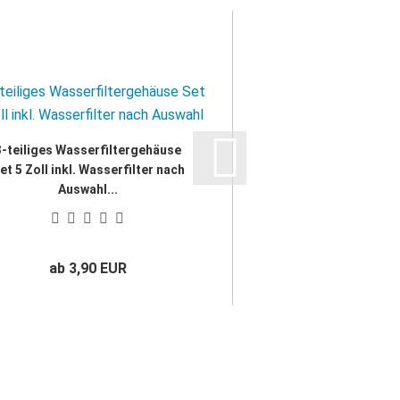
3-teiliges Wasserfiltergehäuse
Wasserfiltergehäus
et 5 Zoll inkl. Wasserfilter nach
Auswahl...
ab 3,90 EUR
22,61 E