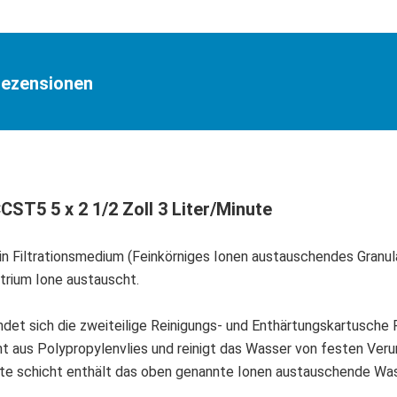
ezensionen
CST5 5 x 2 1/2 Zoll 3 Liter/Minute
in Filtrationsmedium (Feinkörniges Ionen austauschendes Granul
rium Ione austauscht.
ndet sich die zweiteilige Reinigungs- und Enthärtungskartusche
t aus Polypropylenvlies und reinigt das Wasser von festen Veru
ite schicht enthält das oben genannte Ionen austauschende Was