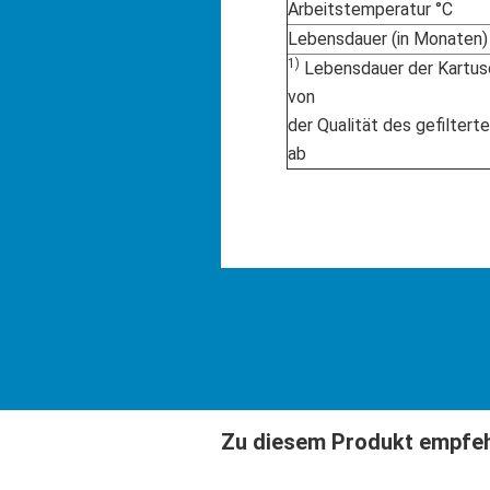
Arbeitstemperatur °C
Lebensdauer (in Monaten)
1)
Lebensdauer der Kartus
von
der Qualität des gefilter
ab
Zu diesem Produkt empfehl