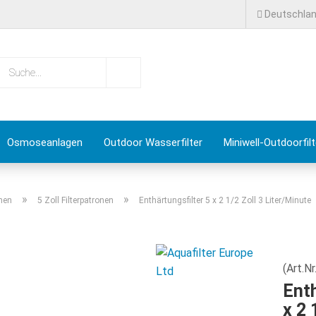
Deutschla
Lieferland
Suche...
E-Mail
Passwort
Osmoseanlagen
Outdoor Wasserfilter
Miniwell-Outdoorfilt
& Deals
Basisch Wasser
Ratgeber
»
»
onen
5 Zoll Filterpatronen
Enthärtungsfilter 5 x 2 1/2 Zoll 3 Liter/Minute
Konto erstellen
Passwort vergessen?
(Art.Nr
Enth
x 2 