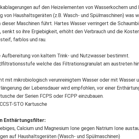
lkablagerungen auf den Heizelementen von Wasserkochern und 
ng von Haushaltsgeräten (z.B. Wasch- und Spülmaschinen) was 
 dieser Maschinen führt. Hartes Wasser verringert die Schaumbi
 senkt so ihre Ergiebigkeit, erhöht den Verbrauch und die Koste
teif, farblos und rau.
ie Aufbereitung von kaltem Trink- und Nutzwasser bestimmt.
filtrationsstufe welche das Filtrationsgranulat am austreten hin
cht mit mikrobiologisch verunreinigtem Wasser oder mit Wasser
längerung der Lebensdauer wird empfohlen, vor einer Enthärtun
rtusche der Serien FCPS oder FCPP einzubauen.
 FCCST-STO Kartusche
 Enthärtungsfilter:
iebiges, Calcium und Magnesium Ione gegen Natrium Ione austa
ungen auf Haushaltsgeräten (Wasch- und Spülmaschinen)