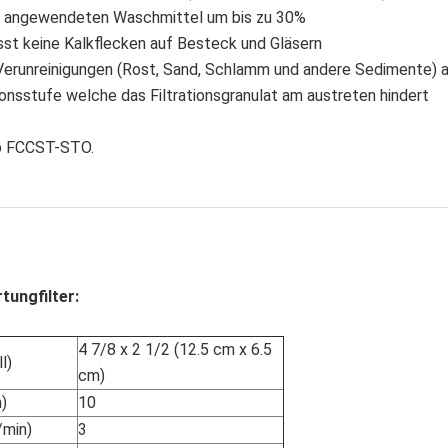
der angewendeten Waschmittel um bis zu 30%
sst keine Kalkflecken auf Besteck und Gläsern
Verunreinigungen (Rost, Sand, Schlamm und andere Sedimente) a
tionsstufe welche das Filtrationsgranulat am austreten hindert
yp FCCST-STO.
tungfilter:
4 7/8 x 2 1/2 (12.5 cm x 6.5
l)
cm)
)
10
/min)
3