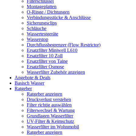
Filterschlüssel
Montageplatten
O-Ringe / Dichtungen
Verbindungsstücke & Anschlüsse
Sicherungsclips
Schläuche
Wassertestgeräte
Wasserstop
Durchflussbegrenzer (Flow Restrictor)
Ersatzfilter Miniwell L610
Ersatzfilter 10 Zoll
Ersatzfilter von Taine
Ersatzfilter Osmose
Wasserfilter Zubehör anzeigen
Angebote & Deals
Basisch Wasser
Ratgeber
Ratgeber anzeigen
Druckverlust verstehen
Filter richtig auswählen
Filterwechsel & Wartung
Grundlagen Wasserfilter
UV-Filter & Keimschutz
Wasserfilter im Wohnmobil
Ratgeber anzeigen