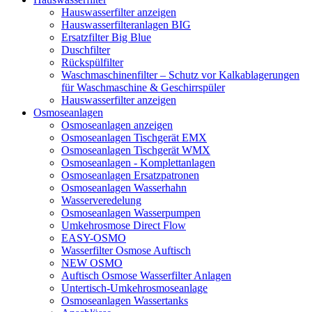
Hauswasserfilter anzeigen
Hauswasserfilteranlagen BIG
Ersatzfilter Big Blue
Duschfilter
Rückspülfilter
Waschmaschinenfilter – Schutz vor Kalkablagerungen
für Waschmaschine & Geschirrspüler
Hauswasserfilter anzeigen
Osmoseanlagen
Osmoseanlagen anzeigen
Osmoseanlagen Tischgerät EMX
Osmoseanlagen Tischgerät WMX
Osmoseanlagen - Komplettanlagen
Osmoseanlagen Ersatzpatronen
Osmoseanlagen Wasserhahn
Wasserveredelung
Osmoseanlagen Wasserpumpen
Umkehrosmose Direct Flow
EASY-OSMO
Wasserfilter Osmose Auftisch
NEW OSMO
Auftisch Osmose Wasserfilter Anlagen
Untertisch-Umkehrosmoseanlage
Osmoseanlagen Wassertanks