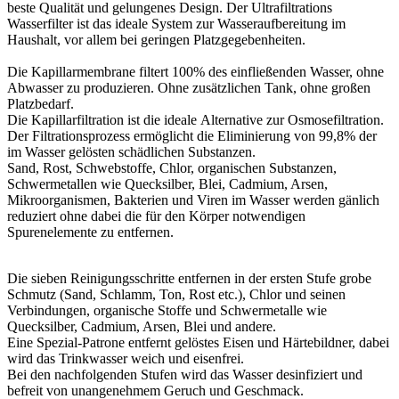
beste Qualität und gelungenes Design. Der Ultrafiltrations
Wasserfilter ist das ideale System zur Wasseraufbereitung im
Haushalt, vor allem bei geringen Platzgegebenheiten.
Die Kapillarmembrane filtert 100% des einfließenden Wasser, ohne
Abwasser zu produzieren. Ohne zusätzlichen Tank, ohne großen
Platzbedarf.
Die Kapillarfiltration ist die ideale Alternative zur Osmosefiltration.
Der Filtrationsprozess ermöglicht die Eliminierung von 99,8% der
im Wasser gelösten schädlichen Substanzen.
Sand, Rost, Schwebstoffe, Chlor, organischen Substanzen,
Schwermetallen wie Quecksilber, Blei, Cadmium, Arsen,
Mikroorganismen, Bakterien und Viren im Wasser werden gänlich
reduziert ohne dabei die für den Körper notwendigen
Spurenelemente zu entfernen.
Die sieben Reinigungsschritte entfernen in der ersten Stufe grobe
Schmutz (Sand, Schlamm, Ton, Rost etc.), Chlor und seinen
Verbindungen, organische Stoffe und Schwermetalle wie
Quecksilber, Cadmium, Arsen, Blei und andere.
Eine Spezial-Patrone entfernt gelöstes Eisen und Härtebildner, dabei
wird das Trinkwasser weich und eisenfrei.
Bei den nachfolgenden Stufen wird das Wasser desinfiziert und
befreit von unangenehmem Geruch und Geschmack.