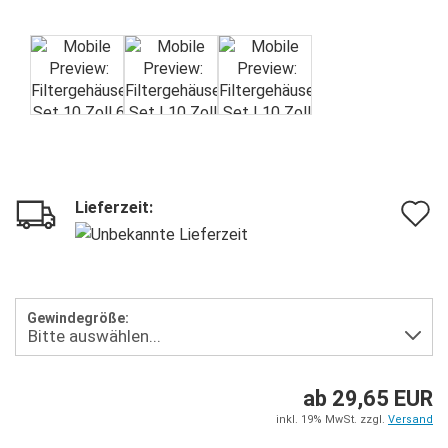
Lieferzeit:
A
d
M
Gewindegröße:
ab 29,65 EUR
inkl. 19% MwSt. zzgl.
Versand