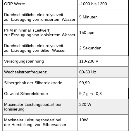
Leergewicht:
1,80 kg
Lieferumfang:
Bedienungsanleitung ( Deutsch )
Haube mit eingebauten dunkler Elektrode (Anode) und
helle Elektrode (Kathode)
1 x Untergefäß
1 x Aushebegefäß
2 x Membrane
Reinigungsflüssigkeit 100 ml für helle elektrode
1 x Reinigungstuch für helle elektrode
1 x Reingungstuch Silberelektrode
1 x Silberelektrode
Diesen Wasserionisator gibt es auch noch in
der Variante: " Classic , hier kann man basisches und
saures Wasser erzeugen
Kundenrezensionen (1)
5,0
Gast,
19.04.2020