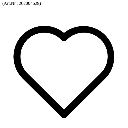
aQuator Vivo Silver
Wasserionisator