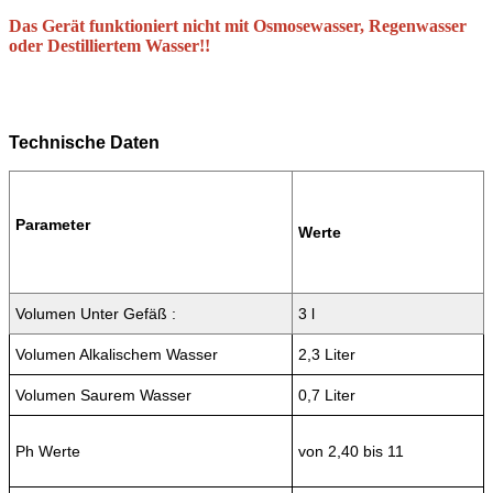
Durchschnittliche elektrolysezeit
5 Minuten
zur Erzeugung von ionisiertem Wasser
PPM mininmal (Leitwert)
150 ppm
zur Erzeugung von ionisiertem Wasser
Durchschnittliche elektrolysezeit
2 Sekunden
zur Erzeugung von Silber Wasser
Versorgungspannung
110-230 V
Wechselstromfrequenz
60-50 Hz
Silbergehalt der Silberelektrode
99,99
Gewicht Silberelektrode
9,7 g +/- 0,3
Maximaler Leistungsbedarf bei
320 W
Ionisierung
Maximaler Leistungsbedarf bei
10W
der Herstellung von Silberwasser
Abmessungen (Lange x Breitex Höhe):
230mm x 230mm x 170
mm