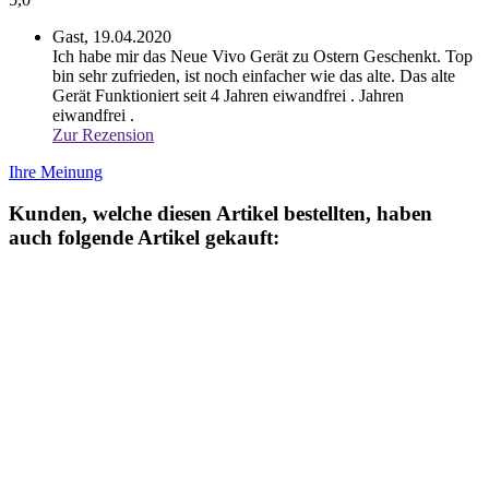
Ersatzmembrane aQuator Silver & Classic Neu Eckig
Ersatzmembrane aQuator Silver & Classic Neu
Modell ab 5/ 2017
Model mit Flachem Schieber
Abmessungen: ca. 134mm x 94 mm
Nur 18,90 EUR