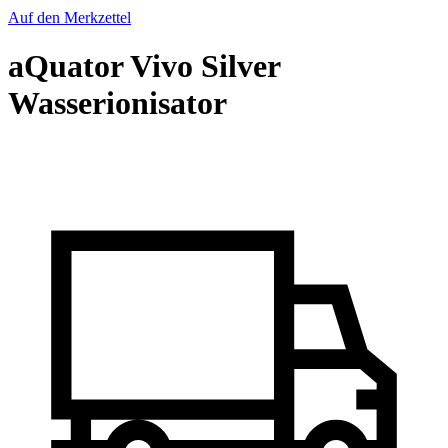
Lieferzeit:
Sofort lieferbar
(Ausland abweichend)
-24%
Nur 399,00 EUR
inkl. 19% MwSt. zzgl.
Versand
In den Warenkorb
Frage zum Produkt
Beschreibung
Kundenrezensionen (1)