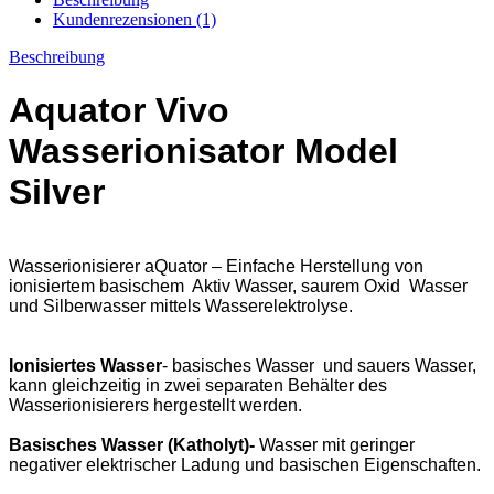
In ca. 5 Minuten erzeugen Sie 2,3 Liter basisches
AktivWasser mit pH 9,5 und Redoxpotenzial/ORP bis -650
mV
PH / ORP-Bereich Max ereichbare Werte von 2,40 bis 11 /
von -1000 bis 1200
Maximale Konzentration des kolloidalen Silbers – 35.0 mg/l
Die Dunkle Elektrode (Anode)
wir unter Verwendung von
Gemischen seltener inerter Metalloxide (Ruthenium und
Iridium) auf einen Titanträger hergestellt. Diese Elektroden
zeichnen sich durch Langlebigkeit, gute elektrochemische
und physikalisch – mechanische Eigenschaften aus .
Die Helle Elektrode (Kathode)
besteht aus
lebensmittelechtem Edelstahl.
Silberwasser
– Wasser mit Silberionen. Die Konzentration
von Silberwasser wird in Milligramm pro Liter mg/l)
gemessen.
Das Gerät funktioniert nicht mit Osmosewasser, Regenwasser