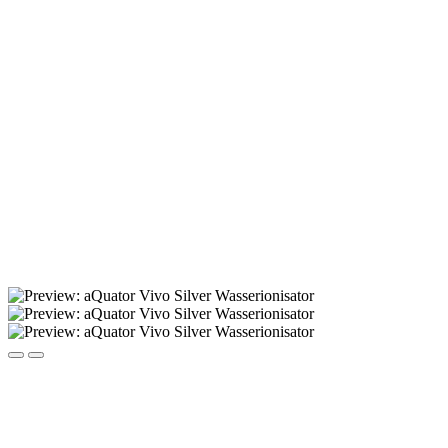
Burbuliukas VITA
(Art.Nr.:
202004629
)