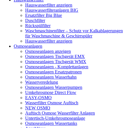
Hauswasserfilter anzeigen
Hauswasserfilteranlagen BIG
Ersatzfilter Big Blue
Duschfilter
Rückspülfilter
Waschmaschinenfilter – Schutz vor Kalkablagerungen
für Waschmaschine & Geschirrspüler
Hauswasserfilter anzeigen
Osmoseanlagen
Osmoseanlagen anzeigen
Osmoseanlagen Tischgerät EMX
Osmoseanlagen Tischgerät WMX
Osmoseanlagen - Komplettanlagen
Osmoseanlagen Ersatzpatronen
Osmoseanlagen Wasserhahn
Wasserveredelung
Osmoseanlagen Wasserpumpen
Umkehrosmose Direct Flow
EASY-OSMO
Wasserfilter Osmose Auftisch
NEW OSMO
Auftisch Osmose Wasserfilter Anlagen
Untertisch-Umkehrosmoseanlage
Osmoseanlagen Wassertanks