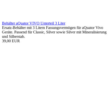
aQuator Vivo Ersatzmebrane
für Aquator Modelle Vivo Classic und Vivo Silver
10 Ersatz-Membrane enthalten
Nur 17,50 EUR
Wasserfilter
Hauswasserfilter
Osmoseanlagen
Outdoor Wasserfilter
Miniwell-Outdoorfilter