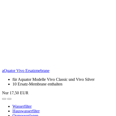
Wasserionisierer
Wasserfilter Zubehör
Angebote & Deals
Basisch Wasser
Ratgeber
Service
Info
Newsletter abonnieren
Profitieren Sie von exklusiven Angeboten und Neuigkeiten!