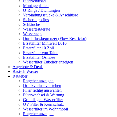
Filterschlüssel
Montageplatten
O-Ringe / Dichtungen
Verbindungsstücke & Anschlüsse
Sicherungsclips
Schläuche
Wassertestgeräte
Wasserstop
Durchflussbegrenzer (Flow Restrictor)
Ersatzfilter Miniwell L610
Ersatzfilter 10 Zoll
Ersatzfilter von Taine
Ersatzfilter Osmose
Wasserfilter Zubehör anzeigen
Angebote & Deals
Basisch Wasser
Ratgeber
Ratgeber anzeigen
Druckverlust verstehen
Filter richtig auswählen
Filterwechsel & Wartung
Grundlagen Wasserfilter
UV-Filter & Keimschutz
Wasserfilter im Wohnmobil
Ratgeber anzeigen