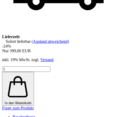
Beschreibung
Aquator Vivo
Wasserionisator Model
Silver
Wasserionisierer aQuator – Einfache Herstellung von
ionisiertem basischem Aktiv Wasser, saurem Oxid Wasser
und Silberwasser mittels Wasserelektrolyse.
Ionisiertes Wasser
- basisches Wasser und sauers Wasser,
kann gleichzeitig in zwei separaten Behälter des
Wasserionisierers hergestellt werden.
Basisches Wasser (Katholyt)-
Wasser mit geringer
negativer elektrischer Ladung und basischen Eigenschaften.
Oxidations- Reduktions-Potenzial, kurz ORP-Wert bis -915