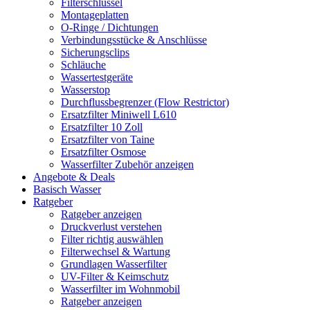
Filterschlüssel
Montageplatten
O-Ringe / Dichtungen
Verbindungsstücke & Anschlüsse
Sicherungsclips
Schläuche
Wassertestgeräte
Wasserstop
Durchflussbegrenzer (Flow Restrictor)
Ersatzfilter Miniwell L610
Ersatzfilter 10 Zoll
Ersatzfilter von Taine
Ersatzfilter Osmose
Wasserfilter Zubehör anzeigen
Angebote & Deals
Basisch Wasser
Ratgeber
Ratgeber anzeigen
Druckverlust verstehen
Filter richtig auswählen
Filterwechsel & Wartung
Grundlagen Wasserfilter
UV-Filter & Keimschutz
Wasserfilter im Wohnmobil
Ratgeber anzeigen