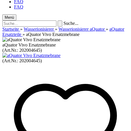
FAQ
FAQ
Menü
Suche...
Startseite
»
Wasserionisierer
»
Wasserionisierer aQuator
»
aQuator
Ersatzteile
»
aQuator Vivo Ersatzmebrane
aQuator Vivo Ersatzmebrane
(Art.Nr.:
202004645
)
(Art.Nr.:
202004645
)