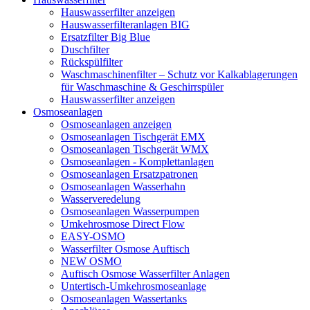
Hauswasserfilter anzeigen
Hauswasserfilteranlagen BIG
Ersatzfilter Big Blue
Duschfilter
Rückspülfilter
Waschmaschinenfilter – Schutz vor Kalkablagerungen
für Waschmaschine & Geschirrspüler
Hauswasserfilter anzeigen
Osmoseanlagen
Osmoseanlagen anzeigen
Osmoseanlagen Tischgerät EMX
Osmoseanlagen Tischgerät WMX
Osmoseanlagen - Komplettanlagen
Osmoseanlagen Ersatzpatronen
Osmoseanlagen Wasserhahn
Wasserveredelung
Osmoseanlagen Wasserpumpen
Umkehrosmose Direct Flow
EASY-OSMO
Wasserfilter Osmose Auftisch
NEW OSMO
Auftisch Osmose Wasserfilter Anlagen
Untertisch-Umkehrosmoseanlage
Osmoseanlagen Wassertanks