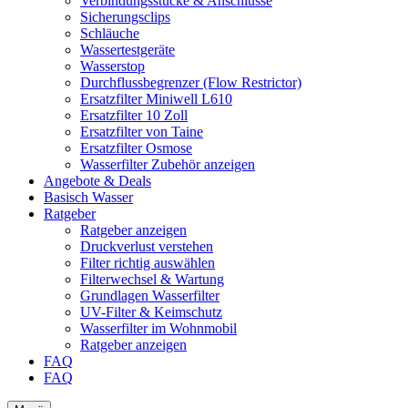
Verbindungsstücke & Anschlüsse
Sicherungsclips
Schläuche
Wassertestgeräte
Wasserstop
Durchflussbegrenzer (Flow Restrictor)
Ersatzfilter Miniwell L610
Ersatzfilter 10 Zoll
Ersatzfilter von Taine
Ersatzfilter Osmose
Wasserfilter Zubehör anzeigen
Angebote & Deals
Basisch Wasser
Ratgeber
Ratgeber anzeigen
Druckverlust verstehen
Filter richtig auswählen
Filterwechsel & Wartung
Grundlagen Wasserfilter
UV-Filter & Keimschutz
Wasserfilter im Wohnmobil
Ratgeber anzeigen
FAQ
FAQ