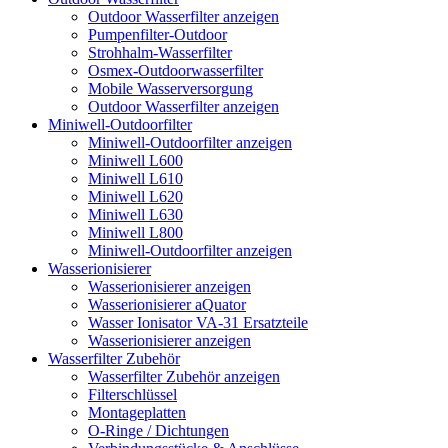
Outdoor Wasserfilter anzeigen
Pumpenfilter-Outdoor
Strohhalm-Wasserfilter
Osmex-Outdoorwasserfilter
Mobile Wasserversorgung
Outdoor Wasserfilter anzeigen
Miniwell-Outdoorfilter
Miniwell-Outdoorfilter anzeigen
Miniwell L600
Miniwell L610
Miniwell L620
Miniwell L630
Miniwell L800
Miniwell-Outdoorfilter anzeigen
Wasserionisierer
Wasserionisierer anzeigen
Wasserionisierer aQuator
Wasser Ionisator VA-31 Ersatzteile
Wasserionisierer anzeigen
Wasserfilter Zubehör
Wasserfilter Zubehör anzeigen
Filterschlüssel
Montageplatten
O-Ringe / Dichtungen