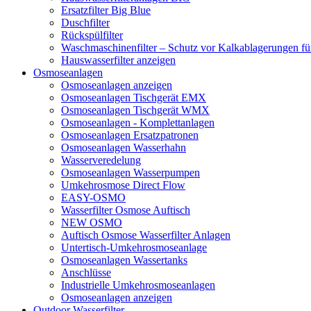
Ersatzfilter Big Blue
Duschfilter
Rückspülfilter
Waschmaschinenfilter – Schutz vor Kalkablagerungen f
Hauswasserfilter anzeigen
Osmoseanlagen
Osmoseanlagen anzeigen
Osmoseanlagen Tischgerät EMX
Osmoseanlagen Tischgerät WMX
Osmoseanlagen - Komplettanlagen
Osmoseanlagen Ersatzpatronen
Osmoseanlagen Wasserhahn
Wasserveredelung
Osmoseanlagen Wasserpumpen
Umkehrosmose Direct Flow
EASY-OSMO
Wasserfilter Osmose Auftisch
NEW OSMO
Auftisch Osmose Wasserfilter Anlagen
Untertisch-Umkehrosmoseanlage
Osmoseanlagen Wassertanks
Anschlüsse
Industrielle Umkehrosmoseanlagen
Osmoseanlagen anzeigen
Outdoor Wasserfilter