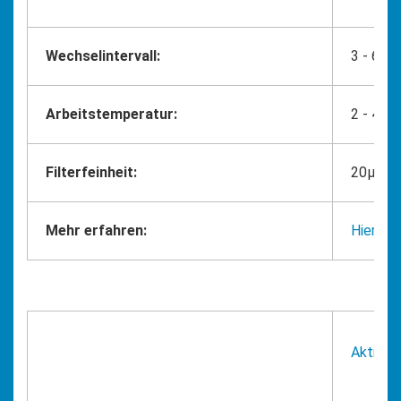
Wechselintervall:
3 - 6 M
Arbeitstemperatur:
2 - 45°
Filterfeinheit:
20µm
Mehr erfahren:
Hier Kli
Aktivko