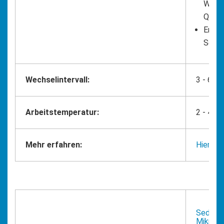
Wasse
Queck
Entfe
Schwe
Wechselintervall:
3 - 6 M
Arbeitstemperatur:
2 - 45°
Mehr erfahren:
Hier Kli
Sedimen
Mikron