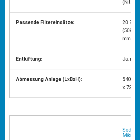
(Nitrilk
Passende Filtereinsätze:
20 Zoll 
(508 mm
mm)
Entlüftung:
Ja, mit
Abmessung Anlage (LxBxH):
540mm 
x 720 
Sedimen
Mikron