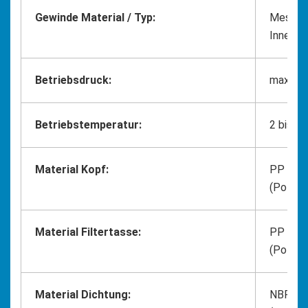
Gewinde Material / Typ:
Messing
Inneng
Betriebsdruck:
max. 6 
Betriebstemperatur:
2 bis 45
Material Kopf:
PP
(Polypr
Material Filtertasse:
PP
(Polypr
Material Dichtung:
NBR