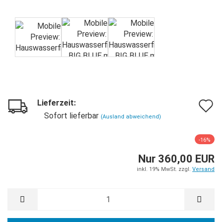
Lieferzeit:
A
Sofort lieferbar
(Ausland abweichend)
d
-16%
M
Nur 360,00 EUR
inkl. 19% MwSt. zzgl.
Versand