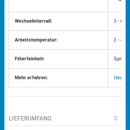
Wechselintervall:
3 - 6 M
Arbeitstemperatur:
2 - 45°
Filterfeinheit:
5µm
Mehr erfahren:
Hier Kli
LIEFERUMFANG