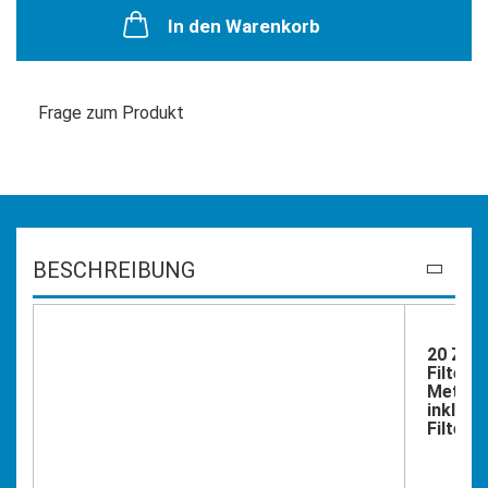
In den Warenkorb
Frage zum Produkt
BESCHREIBUNG
20 Zoll
Filtera
Metallg
inkl. dr
Filterg