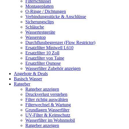
Filterschlüssel
Montageplatten
O-Ringe / Dichtungen
Verbindungsstücke & Anschlüsse
Sicherungsclips
Schläuche
Wassertestgeräte
Wasserstop
Durchflussbegrenzer (Flow Restrictor)
Ersatzfilter Miniwell L610
Ersatzfilter 10 Zoll
Ersatzfilter von Taine
Ersatzfilter Osmose
Wasserfilter Zubehör anzeigen
Angebote & Deals
Basisch Wasser
Ratgeber
Ratgeber anzeigen
Druckverlust verstehen
Filter richtig auswählen
Filterwechsel & Wartung
Grundlagen Wasserfilter
UV-Filter & Keimschutz
Wasserfilter im Wohnmobil
Ratgeber anzeigen