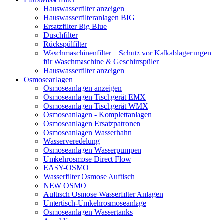
Hauswasserfilter anzeigen
Hauswasserfilteranlagen BIG
Ersatzfilter Big Blue
Duschfilter
Rückspülfilter
Waschmaschinenfilter – Schutz vor Kalkablagerungen
für Waschmaschine & Geschirrspüler
Hauswasserfilter anzeigen
Osmoseanlagen
Osmoseanlagen anzeigen
Osmoseanlagen Tischgerät EMX
Osmoseanlagen Tischgerät WMX
Osmoseanlagen - Komplettanlagen
Osmoseanlagen Ersatzpatronen
Osmoseanlagen Wasserhahn
Wasserveredelung
Osmoseanlagen Wasserpumpen
Umkehrosmose Direct Flow
EASY-OSMO
Wasserfilter Osmose Auftisch
NEW OSMO
Auftisch Osmose Wasserfilter Anlagen
Untertisch-Umkehrosmoseanlage
Osmoseanlagen Wassertanks