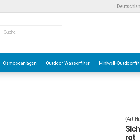
Deutschla
Lieferland
Suche...
E-Mail
Passwort
Osmoseanlagen
Outdoor Wasserfilter
Miniwell-Outdoorfilt
& Deals
Basisch Wasser
Ratgeber
Konto erstellen
Passwort vergessen?
(Art.Nr
Sich
rot