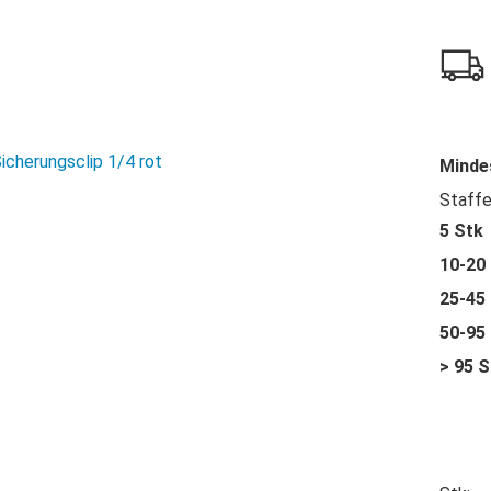
Minde
Staffe
5 Stk
10-20
25-45
50-95
> 95 S