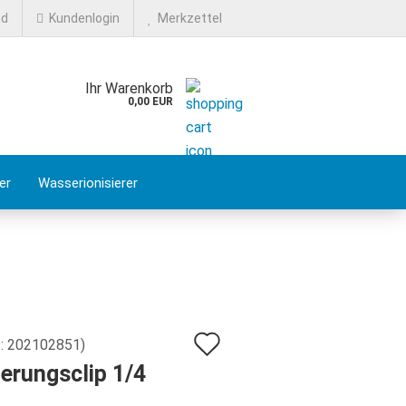
nd
Kundenlogin
Merkzettel
Ihr Warenkorb
0,00 EUR
er
Wasserionisierer
FAQ
Auf
.:
202102851
)
erungsclip 1/4
den