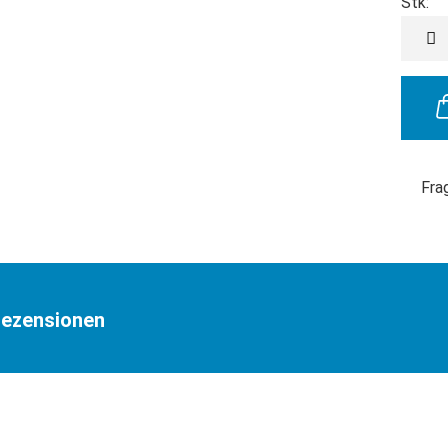
Stk:
Stk
Fra
ezensionen