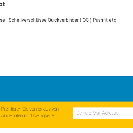
ot
se Schellverschlüsse Quickverbinder ( QC ) Pushfit etc
Profitieren Sie von exklusiven
Angeboten und Neuigkeiten!