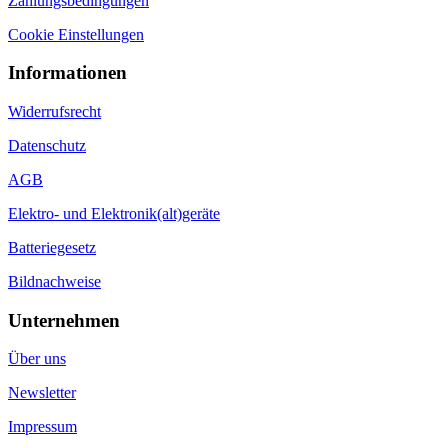
Vertriebspartner
Vertrag widerrufen
Produkt-Infos
Arten von Osmoseanlagen
Kauf einer Osmoseanlage
Preis einer Osmoseanlagen
Keimsperren in Osmoseanlagen
Osmosewasser
Wasserfilter
Online-Shop
by Gambio.de © 2026