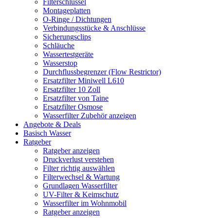
Filterschlüssel
Montageplatten
O-Ringe / Dichtungen
Verbindungsstücke & Anschlüsse
Sicherungsclips
Schläuche
Wassertestgeräte
Wasserstop
Durchflussbegrenzer (Flow Restrictor)
Ersatzfilter Miniwell L610
Ersatzfilter 10 Zoll
Ersatzfilter von Taine
Ersatzfilter Osmose
Wasserfilter Zubehör anzeigen
Angebote & Deals
Basisch Wasser
Ratgeber
Ratgeber anzeigen
Druckverlust verstehen
Filter richtig auswählen
Filterwechsel & Wartung
Grundlagen Wasserfilter
UV-Filter & Keimschutz
Wasserfilter im Wohnmobil
Ratgeber anzeigen