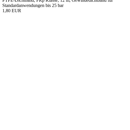
PTFE-Dichtband, FRp Klasse, 12 m, Gewindedichtband für
Standardanwendungen bis 25 bar
1,80 EUR
Elektronischer Wasserstopp-EWS-AS-413BR
Wasserstopp Wasserfilter Zubehör: Dieses elektronische
Wasserstopp-System dient der automatischen Abschaltung Ihrer
Wasserfilteranlage bei Undichtigkeiten.
57,95 EUR
Wasserfilter
Hauswasserfilter
Osmoseanlagen
Outdoor Wasserfilter
Miniwell-Outdoorfilter
Wasserionisierer
Wasserfilter Zubehör
Angebote & Deals
Basisch Wasser
Ratgeber
Service
Info