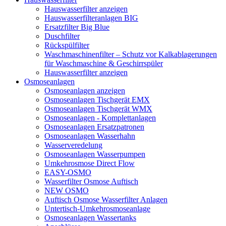
Hauswasserfilter anzeigen
Hauswasserfilteranlagen BIG
Ersatzfilter Big Blue
Duschfilter
Rückspülfilter
Waschmaschinenfilter – Schutz vor Kalkablagerungen
für Waschmaschine & Geschirrspüler
Hauswasserfilter anzeigen
Osmoseanlagen
Osmoseanlagen anzeigen
Osmoseanlagen Tischgerät EMX
Osmoseanlagen Tischgerät WMX
Osmoseanlagen - Komplettanlagen
Osmoseanlagen Ersatzpatronen
Osmoseanlagen Wasserhahn
Wasserveredelung
Osmoseanlagen Wasserpumpen
Umkehrosmose Direct Flow
EASY-OSMO
Wasserfilter Osmose Auftisch
NEW OSMO
Auftisch Osmose Wasserfilter Anlagen
Untertisch-Umkehrosmoseanlage
Osmoseanlagen Wassertanks