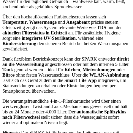
Wasser für den täglichen Gebrauch – wahlweise kalt, warm, heiß,
kochend oder als gekühltes Sprudelwasser.
Über den hochauflösenden Farbtouchscreen lassen sich
Temperatur
,
Wassermenge
und
Ausgabeart
präzise steuern.
Gleichzeitig zeigt das System relevante Werte wie
TDS
und den
aktuellen Filterstatus in Echtzeit
an. Für zusätzliche Hygiene
sorgt eine
integrierte UV-Sterilisation
, während eine
Kindersicherung
den sicheren Betrieb bei heißen Wasserausgaben
gewährleistet.
Dank flexiblem Betriebskonzept kann der SPARK entweder
direkt
an die Wasserleitung
angeschlossen oder mit dem internen
5-Liter-
Tank
genutzt werden – ideal für
Küchen
,
Mietwohnungen
oder
Büros
ohne festen Wasseranschluss. Über die
WLAN-Anbindung
lässt sich das Gerät zudem in die
Smart-Life-App
integrieren, um
Statusmeldungen zu erhalten oder Einstellungen bequem per
Smartphone zu überwachen.
Die wartungsfreundliche 4-in-1-Filterkartusche wird über einen
werkzeuglosen Twist-and-Lock-Mechanismus gewechselt und hält
bis zu 24 Monate oder 4.000 Liter. Der
automatische Spülzyklus
nach Filterwechsel
stellt sicher, dass die Wasserqualität sofort
wieder auf optimalem Niveau liegt.
Hinweis:
Der SPARK ist für kommunales Leitungswasser mit