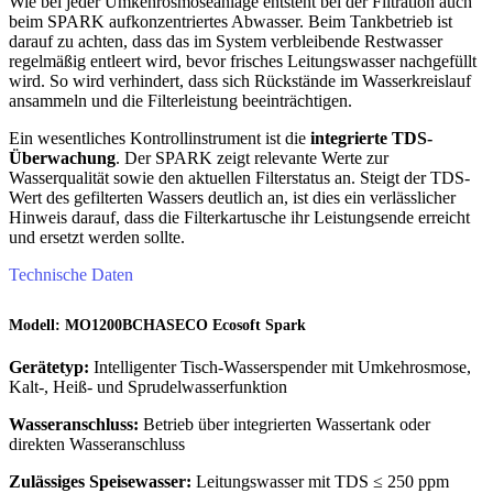
Wie bei jeder Umkehrosmoseanlage entsteht bei der Filtration auch
beim SPARK aufkonzentriertes Abwasser. Beim Tankbetrieb ist
darauf zu achten, dass das im System verbleibende Restwasser
regelmäßig entleert wird, bevor frisches Leitungswasser nachgefüllt
wird. So wird verhindert, dass sich Rückstände im Wasserkreislauf
ansammeln und die Filterleistung beeinträchtigen.
Ein wesentliches Kontrollinstrument ist die
integrierte TDS-
Überwachung
. Der SPARK zeigt relevante Werte zur
Wasserqualität sowie den aktuellen Filterstatus an. Steigt der TDS-
Wert des gefilterten Wassers deutlich an, ist dies ein verlässlicher
Hinweis darauf, dass die Filterkartusche ihr Leistungsende erreicht
und ersetzt werden sollte.
Technische Daten
Modell:
MO1200BCHASECO Ecosoft Spark
Gerätetyp:
Intelligenter Tisch-Wasserspender mit Umkehrosmose,
Kalt-, Heiß- und Sprudelwasserfunktion
Wasseranschluss:
Betrieb über integrierten Wassertank oder
direkten Wasseranschluss
Zulässiges Speisewasser:
Leitungswasser mit TDS ≤ 250 ppm