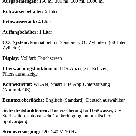
Ausgabemengen:
150 ml, 300 ml, 500 ml, 1.000 ml
Rohwasserbehälter:
5 Liter
Reinwassertank:
4 Liter
Auffangbehälter:
1 Liter
CO₂-System:
kompatibel mit Standard-CO₂-Zylindern (60-Liter-
Zylinder)
Display:
Vollfarb-Touchscreen
Überwachungsfunktionen:
TDS-Anzeige in Echtzeit,
Filterstatusanzeige
Konnektivität:
WLAN, Smart-Life-App-Unterstützung
(Android/iOS)
Benutzeroberfläche:
Englisch (Standard), Deutsch auswählbar
Sicherheitsfunktionen:
Kindersicherung für Heißwasser, UV-
Sterilisation, automatische Tankreinigung, automatischer
Spülvorgang
Stromversorgung:
220–240 V, 50 Hz