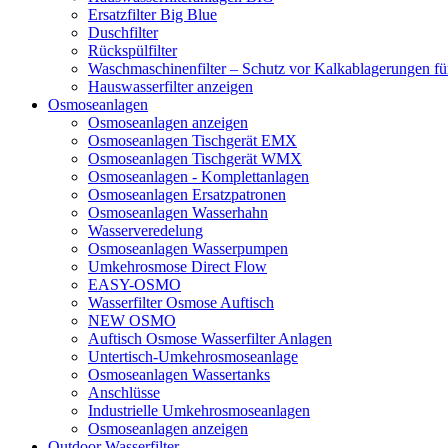
Ersatzfilter Big Blue
Duschfilter
Rückspülfilter
Waschmaschinenfilter – Schutz vor Kalkablagerungen f
Hauswasserfilter anzeigen
Osmoseanlagen
Osmoseanlagen anzeigen
Osmoseanlagen Tischgerät EMX
Osmoseanlagen Tischgerät WMX
Osmoseanlagen - Komplettanlagen
Osmoseanlagen Ersatzpatronen
Osmoseanlagen Wasserhahn
Wasserveredelung
Osmoseanlagen Wasserpumpen
Umkehrosmose Direct Flow
EASY-OSMO
Wasserfilter Osmose Auftisch
NEW OSMO
Auftisch Osmose Wasserfilter Anlagen
Untertisch-Umkehrosmoseanlage
Osmoseanlagen Wassertanks
Anschlüsse
Industrielle Umkehrosmoseanlagen
Osmoseanlagen anzeigen
Outdoor Wasserfilter