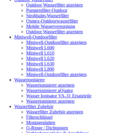
Outdoor Wasserfilter anzeigen
Pumpenfilter-Outdoor
Strohhalm-Wasserfilter
Osmex-Outdoorwasserfilter
Mobile Wasserversorgung
Outdoor Wasserfilter anzeigen
Miniwell-Outdoorfilter
Miniwell-Outdoorfilter anzeigen
Miniwell L600
Miniwell L610
Miniwell L620
Miniwell L630
Miniwell L800
Miniwell-Outdoorfilter anzeigen
Wasserionisierer
Wasserionisierer anzeigen
Wasserionisierer aQuator
Wasser Ionisator VA-31 Ersatzteile
Wasserionisierer anzeigen
Wasserfilter Zubehör
Wasserfilter Zubehör anzeigen
Filterschlüssel
Montageplatten
O-Ringe / Dichtungen