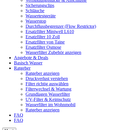
Verbindungsstücke & Anschlüsse
Sicherungsclips
Schläuche
Wassertestgeräte
Wasserstop
Durchflussbegrenzer (Flow Restrictor)
Ersatzfilter Miniwell L610
Ersatzfilter 10 Zoll
Ersatzfilter von Taine
Ersatzfilter Osmose
Wasserfilter Zubehör anzeigen
Angebote & Deals
Basisch Wasser
Ratgeber
Ratgeber anzeigen
Druckverlust verstehen
Filter richtig auswählen
Filterwechsel & Wartung
Grundlagen Wasserfilter
UV-Filter & Keimschutz
Wasserfilter im Wohnmobil
Ratgeber anzeigen
FAQ
FAQ