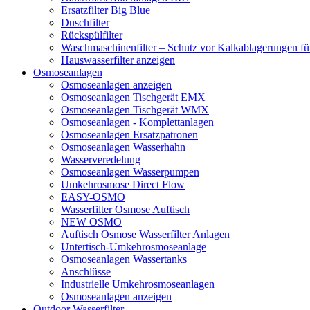
Ersatzfilter Big Blue
Duschfilter
Rückspülfilter
Waschmaschinenfilter – Schutz vor Kalkablagerungen f
Hauswasserfilter anzeigen
Osmoseanlagen
Osmoseanlagen anzeigen
Osmoseanlagen Tischgerät EMX
Osmoseanlagen Tischgerät WMX
Osmoseanlagen - Komplettanlagen
Osmoseanlagen Ersatzpatronen
Osmoseanlagen Wasserhahn
Wasserveredelung
Osmoseanlagen Wasserpumpen
Umkehrosmose Direct Flow
EASY-OSMO
Wasserfilter Osmose Auftisch
NEW OSMO
Auftisch Osmose Wasserfilter Anlagen
Untertisch-Umkehrosmoseanlage
Osmoseanlagen Wassertanks
Anschlüsse
Industrielle Umkehrosmoseanlagen
Osmoseanlagen anzeigen
Outdoor Wasserfilter