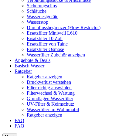
Verbindungsstücke & Anschlüsse
Sicherungsclips
Schläuche
Wassertestgeräte
Wasserstop
Durchflussbegrenzer (Flow Restrictor)
Ersatzfilter Miniwell L610
Ersatzfilter 10 Zoll
Ersatzfilter von Taine
Ersatzfilter Osmose
Wasserfilter Zubehör anzeigen
Angebote & Deals
Basisch Wasser
Ratgeber
Ratgeber anzeigen
Druckverlust verstehen
Filter richtig auswählen
Filterwechsel & Wartung
Grundlagen Wasserfilter
UV-Filter & Keimschutz
Wasserfilter im Wohnmobil
Ratgeber anzeigen
FAQ
FAQ