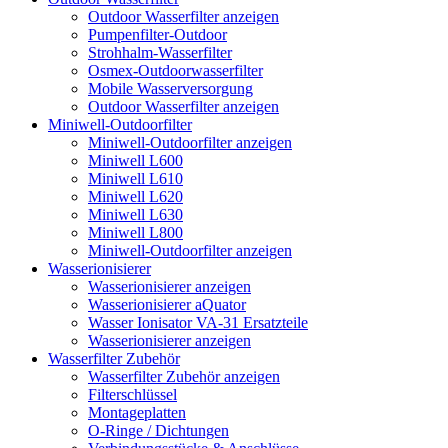
Outdoor Wasserfilter anzeigen
Pumpenfilter-Outdoor
Strohhalm-Wasserfilter
Osmex-Outdoorwasserfilter
Mobile Wasserversorgung
Outdoor Wasserfilter anzeigen
Miniwell-Outdoorfilter
Miniwell-Outdoorfilter anzeigen
Miniwell L600
Miniwell L610
Miniwell L620
Miniwell L630
Miniwell L800
Miniwell-Outdoorfilter anzeigen
Wasserionisierer
Wasserionisierer anzeigen
Wasserionisierer aQuator
Wasser Ionisator VA-31 Ersatzteile
Wasserionisierer anzeigen
Wasserfilter Zubehör
Wasserfilter Zubehör anzeigen
Filterschlüssel
Montageplatten
O-Ringe / Dichtungen