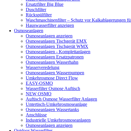
Ersatzfilter Big Blue
Duschfilter
Rückspülfilter
Waschmaschinenfilter – Schutz vor Kalkablagerungen f
Hauswasserfilter anzeigen
Osmoseanlagen
Osmoseanlagen anzeigen
Osmoseanlagen Tischgerät EMX
Osmoseanlagen Tischgerät WMX
Osmoseanlagen - Komplettanlagen
Osmoseanlagen Ersatzpatronen
Osmoseanlagen Wasserhahn
Wasserveredelung
Osmoseanlagen Wasserpumpen
Umkehrosmose Direct Flow
EASY-OSMO
Wasserfilter Osmose Auftisch
NEW OSMO
Auftisch Osmose Wasserfilter Anlagen
Untertisch-Umkehrosmoseanlage
Osmoseanlagen Wassertanks
Anschlüsse
Industrielle Umkehrosmoseanlagen
Osmoseanlagen anzeigen
Outdoor Wasserfilter