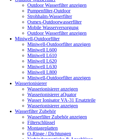
Outdoor Wasserfilter anzeigen
Pumpenfilter-Outdoor
Strohhalm-Wasserfilter
Osmex-Outdoorwasserfilter
Mobile Wasserversorgung
Outdoor Wasserfilter anzeigen
Miniwell-Outdoorfilter
Miniwell-Outdoorfilter anzeigen
Miniwell L600
Miniwell L610
Miniwell L620
Miniwell L630
Miniwell L800
Miniwell-Outdoorfilter anzeigen
Wasserionisierer
Wasserionisierer anzeigen
Wasserionisierer aQuator
Wasser Ionisator VA-31 Ersatzteile
Wasserionisierer anzeigen
Wasserfilter Zubehör
Wasserfilter Zubehör anzeigen
Filterschlüssel
Montageplatten
O-Ringe / Dichtungen