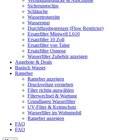
Verbindungsstücke & Anschlüsse
Sicherungsclips
Schläuche
Wassertestgeräte
Wasserstop
Durchflussbegrenzer (Flow Restrictor)
Ersatzfilter Miniwell L610
Ersatzfilter 10 Zoll
Ersatzfilter von Taine
Ersatzfilter Osmose
Wasserfilter Zubehör anzeigen
Angebote & Deals
Basisch Wasser
Ratgeber
Ratgeber anzeigen
Druckverlust verstehen
Filter richtig auswählen
Filterwechsel & Wartung
Grundlagen Wasserfilter
UV-Filter & Keimschutz
Wasserfilter im Wohnmobil
Ratgeber anzeigen
FAQ
FAQ