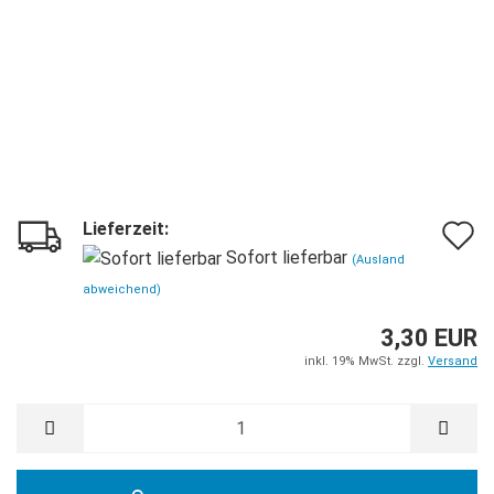
Lieferzeit:
A
Sofort lieferbar
(Ausland
d
abweichend)
M
3,30 EUR
inkl. 19% MwSt. zzgl.
Versand