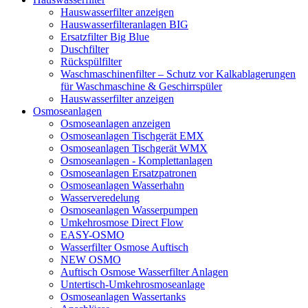
Hauswasserfilter anzeigen
Hauswasserfilteranlagen BIG
Ersatzfilter Big Blue
Duschfilter
Rückspülfilter
Waschmaschinenfilter – Schutz vor Kalkablagerungen
für Waschmaschine & Geschirrspüler
Hauswasserfilter anzeigen
Osmoseanlagen
Osmoseanlagen anzeigen
Osmoseanlagen Tischgerät EMX
Osmoseanlagen Tischgerät WMX
Osmoseanlagen - Komplettanlagen
Osmoseanlagen Ersatzpatronen
Osmoseanlagen Wasserhahn
Wasserveredelung
Osmoseanlagen Wasserpumpen
Umkehrosmose Direct Flow
EASY-OSMO
Wasserfilter Osmose Auftisch
NEW OSMO
Auftisch Osmose Wasserfilter Anlagen
Untertisch-Umkehrosmoseanlage
Osmoseanlagen Wassertanks