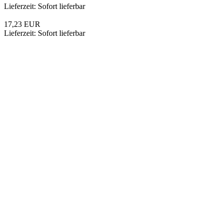
Leerkartusche zum selbst befüllen | 10 Zoll Big x 4,5 Zoll
Leerkartusche zum selbst befüllen | 10
Zoll Big x 4,5 Zoll
Lieferzeit: Sofort lieferbar
14,95 EUR
Lieferzeit: Sofort lieferbar