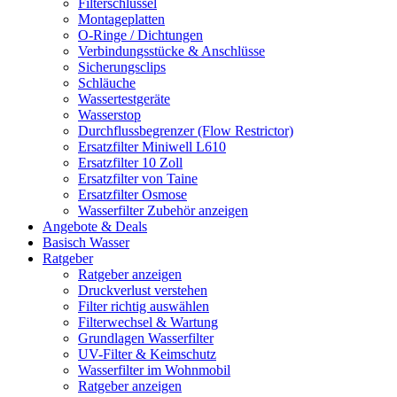
Filterschlüssel
Montageplatten
O-Ringe / Dichtungen
Verbindungsstücke & Anschlüsse
Sicherungsclips
Schläuche
Wassertestgeräte
Wasserstop
Durchflussbegrenzer (Flow Restrictor)
Ersatzfilter Miniwell L610
Ersatzfilter 10 Zoll
Ersatzfilter von Taine
Ersatzfilter Osmose
Wasserfilter Zubehör anzeigen
Angebote & Deals
Basisch Wasser
Ratgeber
Ratgeber anzeigen
Druckverlust verstehen
Filter richtig auswählen
Filterwechsel & Wartung
Grundlagen Wasserfilter
UV-Filter & Keimschutz
Wasserfilter im Wohnmobil
Ratgeber anzeigen