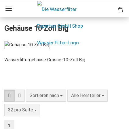
Gehäuse 10 Zoll Big
Wasserfiltergehäuse Grösse-10-Zoll Big
Sortieren nach
pro Seite
Sortieren nach
Alle Hersteller
pro Seite
32 pro Seite
1