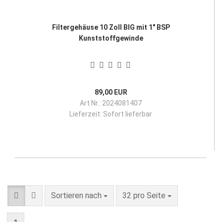
Filtergehäuse 10 Zoll BIG mit 1" BSP
Kunststoffgewinde
89,00 EUR
Art.Nr.: 2024081407
Lieferzeit:
Sofort lieferbar
Sortieren nach
pro Seite
Sortieren nach
32 pro Seite