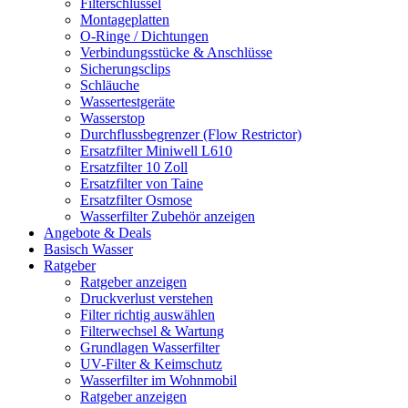
Filterschlüssel
Montageplatten
O-Ringe / Dichtungen
Verbindungsstücke & Anschlüsse
Sicherungsclips
Schläuche
Wassertestgeräte
Wasserstop
Durchflussbegrenzer (Flow Restrictor)
Ersatzfilter Miniwell L610
Ersatzfilter 10 Zoll
Ersatzfilter von Taine
Ersatzfilter Osmose
Wasserfilter Zubehör anzeigen
Angebote & Deals
Basisch Wasser
Ratgeber
Ratgeber anzeigen
Druckverlust verstehen
Filter richtig auswählen
Filterwechsel & Wartung
Grundlagen Wasserfilter
UV-Filter & Keimschutz
Wasserfilter im Wohnmobil
Ratgeber anzeigen