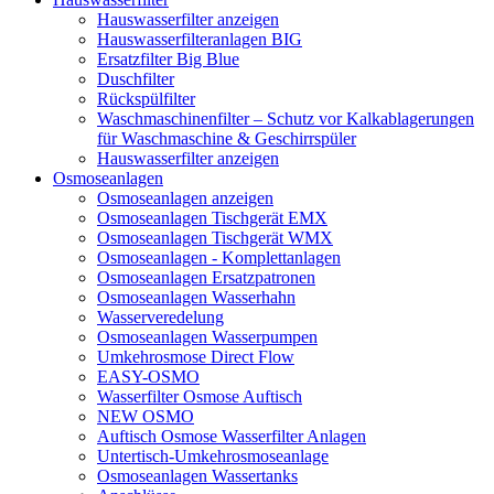
Hauswasserfilter anzeigen
Hauswasserfilteranlagen BIG
Ersatzfilter Big Blue
Duschfilter
Rückspülfilter
Waschmaschinenfilter – Schutz vor Kalkablagerungen
für Waschmaschine & Geschirrspüler
Hauswasserfilter anzeigen
Osmoseanlagen
Osmoseanlagen anzeigen
Osmoseanlagen Tischgerät EMX
Osmoseanlagen Tischgerät WMX
Osmoseanlagen - Komplettanlagen
Osmoseanlagen Ersatzpatronen
Osmoseanlagen Wasserhahn
Wasserveredelung
Osmoseanlagen Wasserpumpen
Umkehrosmose Direct Flow
EASY-OSMO
Wasserfilter Osmose Auftisch
NEW OSMO
Auftisch Osmose Wasserfilter Anlagen
Untertisch-Umkehrosmoseanlage
Osmoseanlagen Wassertanks