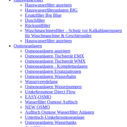
Hauswasserfilter anzeigen
Hauswasserfilteranlagen BIG
Ersatzfilter Big Blue
Duschfilter
Rückspülfilter
Waschmaschinenfilter – Schutz vor Kalkablagerungen
für Waschmaschine & Geschirrspüler
Hauswasserfilter anzeigen
Osmoseanlagen
Osmoseanlagen anzeigen
Osmoseanlagen Tischgerät EMX
Osmoseanlagen Tischgerät WMX
Osmoseanlagen - Komplettanlagen
Osmoseanlagen Ersatzpatronen
Osmoseanlagen Wasserhahn
Wasserveredelung
Osmoseanlagen Wasserpumpen
Umkehrosmose Direct Flow
EASY-OSMO
Wasserfilter Osmose Auftisch
NEW OSMO
Auftisch Osmose Wasserfilter Anlagen
Untertisch-Umkehrosmoseanlage
Osmoseanlagen Wassertanks