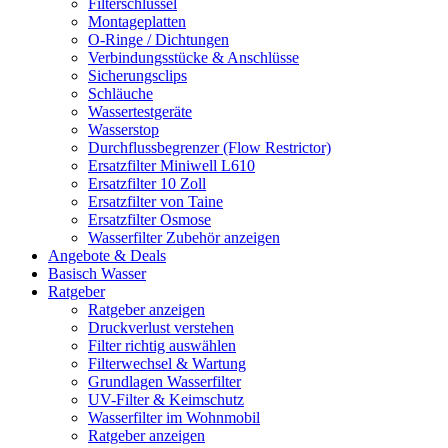
Filterschlüssel
Montageplatten
O-Ringe / Dichtungen
Verbindungsstücke & Anschlüsse
Sicherungsclips
Schläuche
Wassertestgeräte
Wasserstop
Durchflussbegrenzer (Flow Restrictor)
Ersatzfilter Miniwell L610
Ersatzfilter 10 Zoll
Ersatzfilter von Taine
Ersatzfilter Osmose
Wasserfilter Zubehör anzeigen
Angebote & Deals
Basisch Wasser
Ratgeber
Ratgeber anzeigen
Druckverlust verstehen
Filter richtig auswählen
Filterwechsel & Wartung
Grundlagen Wasserfilter
UV-Filter & Keimschutz
Wasserfilter im Wohnmobil
Ratgeber anzeigen